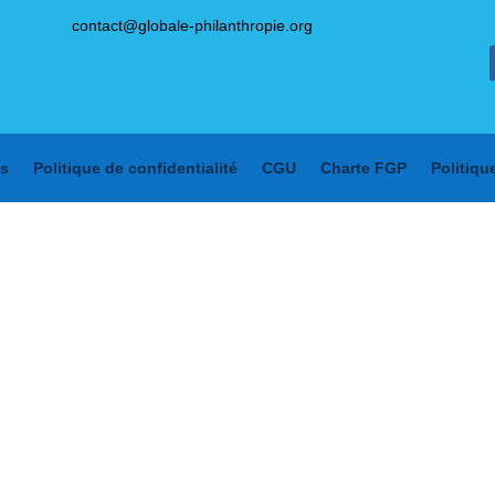
contact@globale-philanthropie.org
s
Politique de confidentialité
CGU
Charte FGP
Politiqu